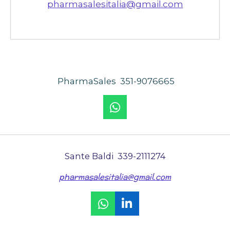
pharmasalesitalia@gmail.com
PharmaSales 351-9076665
W
h
a
t
s
Sante Baldi 339-2111274
A
pharmasalesitalia@gmail.com
p
p
W
L
h
i